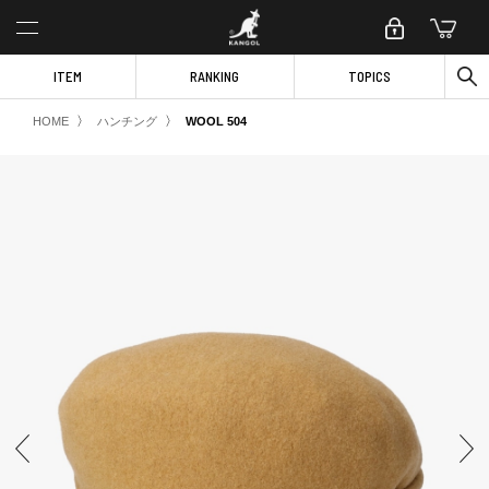
ITEM
RANKING
TOPICS
〉
〉
HOME
ハンチング
WOOL 504