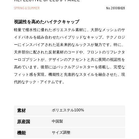
SPRING & SUMMER
No.261069628
視認性を高めたハイテクキャップ
軽量で撥水性に優れたポリエステル素材に、大胆なメッシュのサ
イドパネルを組み合わせたハイブリッドなキャップ。テクノロジ
ーにインスパイアされた近未来的なルックスが魅力です。特に、
天井部分に配された反射素材のコードや、フロントのリフレクタ
ーロゴプリントが、デザインのアクセントと共に夜間の視認性を
高めています。後部にはバックルアジャスターを搭載し、完璧な
フィット感を実現。機能性と先進的なスタイルを融合させた、現
代的なテック・アイテムです。
素材
ポリエステル100%
原産国
中国製
機能
サイズ調整