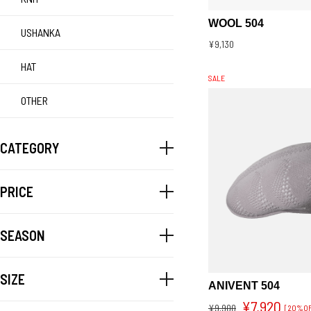
WOOL 504
USHANKA
¥9,130
HAT
SALE
OTHER
CATEGORY
PRICE
SEASON
SIZE
ANIVENT 504
¥7,920
¥9,900
[20%OF