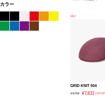
カラー
SALE
GRID KNIT 504
¥7,832
¥9,790
[20%OF