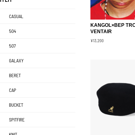
CASUAL
KANGOL×BEP TRO
504
VENTAIR
¥13,200
507
GALAXY
BERET
CAP
BUCKET
SPITFIRE
KNIT