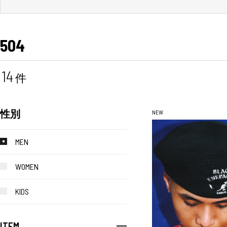
504
14
件
性別
NEW
MEN
WOMEN
KIDS
ITEM