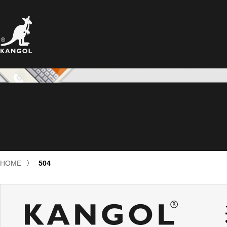
HOME
〉
504