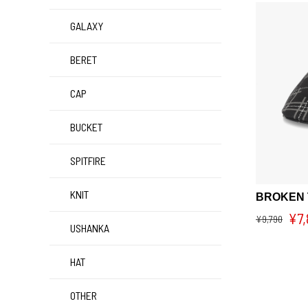
GALAXY
BERET
CAP
BUCKET
SPITFIRE
KNIT
BROKEN 
¥7,
¥9,790
USHANKA
HAT
OTHER