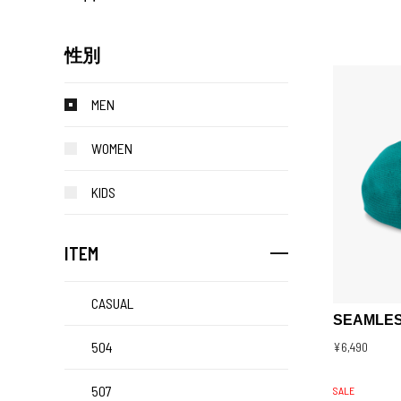
性別
MEN
WOMEN
KIDS
ITEM
CASUAL
SEAMLES
504
¥6,490
507
SALE