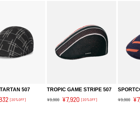
TARTAN 507
TROPIC GAME STRIPE 507
SPORTC
832
¥7,920
¥7
¥9,900
¥9,900
[20%OFF]
[20%OFF]