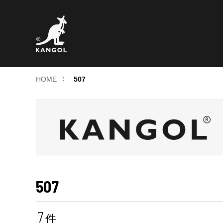
HOME
〉
507
507
7
件