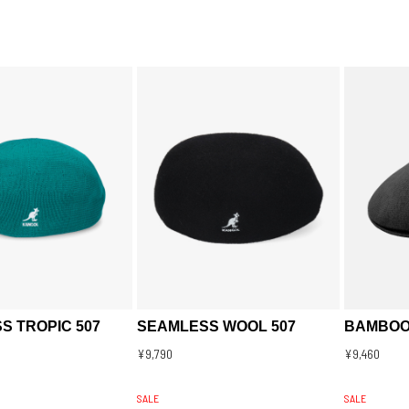
S TROPIC 507
SEAMLESS WOOL 507
BAMBOO
¥9,790
¥9,460
SALE
SALE