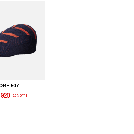
ORE 507
,920
[20%OFF]