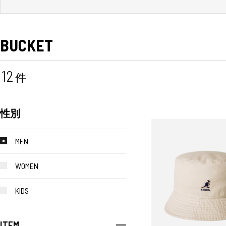
BUCKET
12
件
性別
MEN
WOMEN
KIDS
ITEM