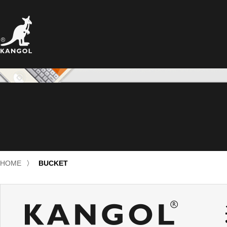
HOME
〉
BUCKET