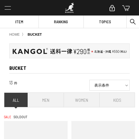
ITEM
RANKING
TOPICS
〉
HOME
BUCKET
BUCKET
13
件
表示条件
ALL
MEN
WOMEN
KIDS
SALE
SOLDOUT