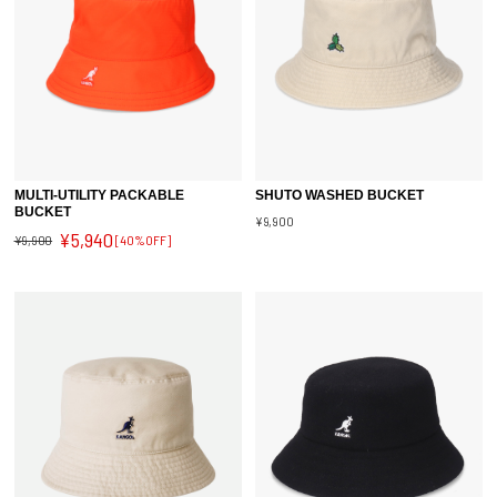
MULTI-UTILITY PACKABLE
SHUTO WASHED BUCKET
BUCKET
¥9,900
¥5,940
¥9,900
[40%OFF]