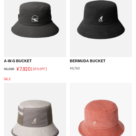
A-W-G BUCKET
BERMUDA BUCKET
¥7,920
¥9,790
¥9,900
[20%OFF]
SALE