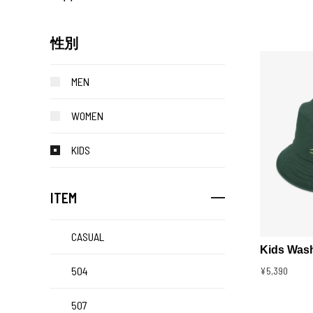
性別
MEN
WOMEN
KIDS
ITEM
CASUAL
Kids Was
504
¥5,390
507