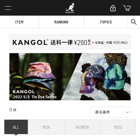
ITEM
RANKING
TOPICS
0
件
表示条件
ALL
MEN
WOMEN
KIDS