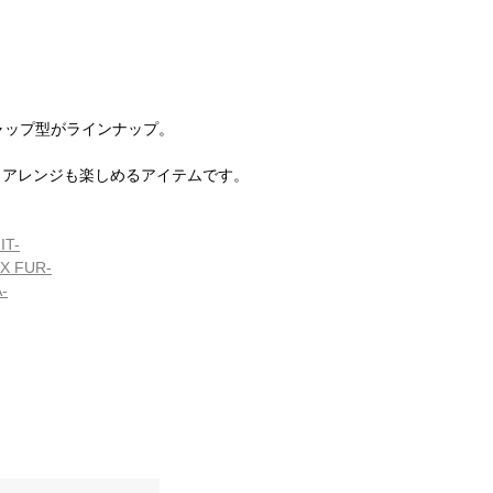
ャップ型がラインナップ。
、アレンジも楽しめるアイテムです。
IT-
X FUR-
-