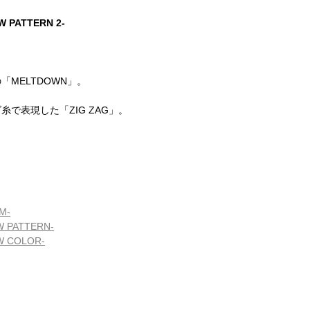
 PATTERN 2-
MELTDOWN」。
で表現した「ZIG ZAG」。
M-
 PATTERN-
W COLOR-