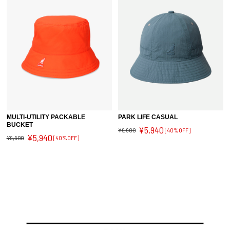
MULTI-UTILITY PACKABLE
PARK LIFE CASUAL
BUCKET
¥5,940
¥9,900
[40%OFF]
¥5,940
¥9,900
[40%OFF]