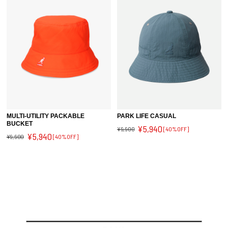
MULTI-UTILITY PACKABLE
PARK LIFE CASUAL
BUCKET
¥5,940
¥9,900
[40%OFF]
¥5,940
¥9,900
[40%OFF]