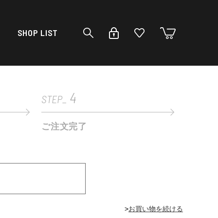
SHOP LIST
4
STEP_
ご注文完了
>