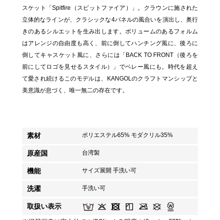
スケット「Spitfire（スピットファイア）」。クラウンに施された
立体的なラインが、クラシックな4パネルの風合いを演出し、奥行
きのあるシルエットを生み出します。ボリュームのあるフォルム
はアレンジの自由度も高く、前に倒してハンチング風に、後ろに
倒してキャスケット風に、さらには「BACK TO FRONT（後ろを
前にしてロゴを見せるスタイル）」でベレー風にも。時代を超え
て愛され続けるこのモデルは、KANGOLのクラフトマンシップと
美意識が息づく、唯一無二の存在です。
素材
ポリエステル65% モダクリル35%
原産国
台湾製
機能
サイズ展開 手洗い可
洗濯
手洗い可
取扱い表示