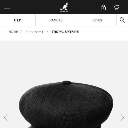
ITEM
RANKING
TOPICS
〉
〉
HOME
キャスケット
TROPIC SPITFIRE