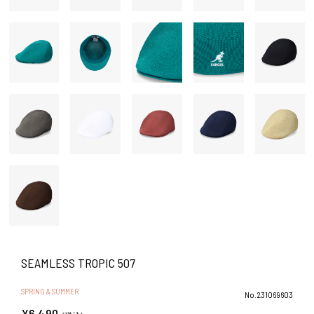
SEAMLESS TROPIC 507
SPRING & SUMMER
No.231069603
¥6,490