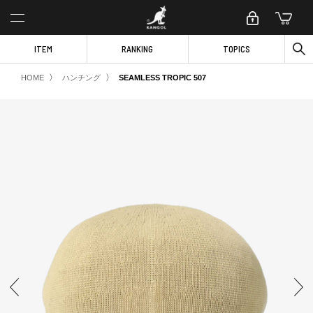
ITEM
RANKING
TOPICS
〉
〉
HOME
ハンチング
SEAMLESS TROPIC 507