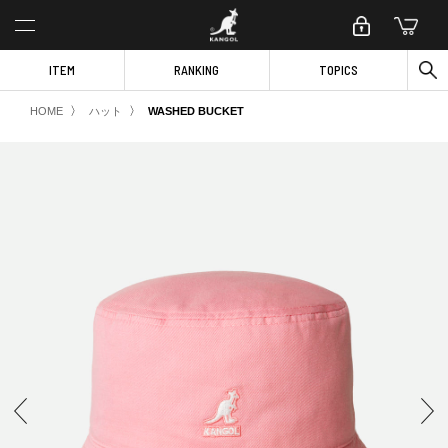
ITEM
RANKING
TOPICS
〉
〉
HOME
ハット
WASHED BUCKET