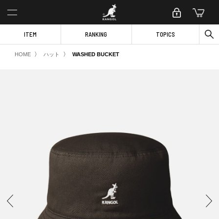
ITEM
RANKING
TOPICS
〉
〉
HOME
ハット
WASHED BUCKET