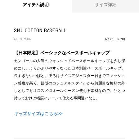
アイテム説明
サイズ詳細
SMU COTTON BASEBALL
ALL SEASON
No.230069701
【日本限定】ベーシックなベースボールキャップ
カンゴールの人気のウォッシュドベースボールキャップを少し深
めにし、よりかぶりやすくなった日本別注ベースボールキャプ。
長すぎないつばと、後ろはサイズアジャスター付きでファッショ
ン感度が高く、普段のカジュアルスタイルから綺麗目な格好の外
しとしてもオススメ◎オールシーズン使える素材なので、ひとつ
持っておけば幅広いシーンで使える事間違いなし。
キッズサイズはこちら>>