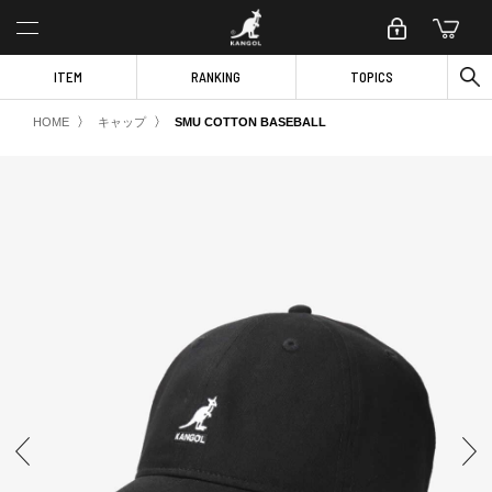
ITEM
RANKING
TOPICS
〉
〉
HOME
キャップ
SMU COTTON BASEBALL