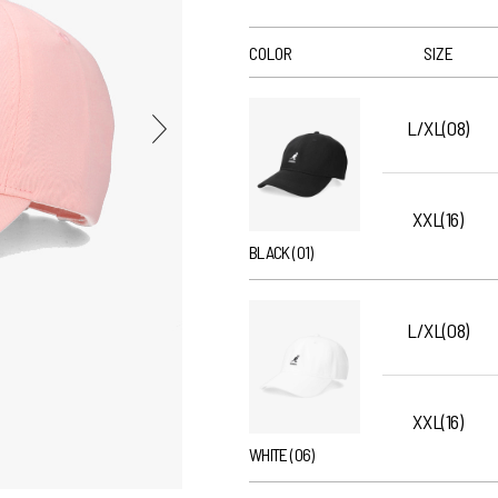
COLOR
SIZE
L/XL(08)
XXL(16)
BLACK (01)
L/XL(08)
XXL(16)
WHITE (06)