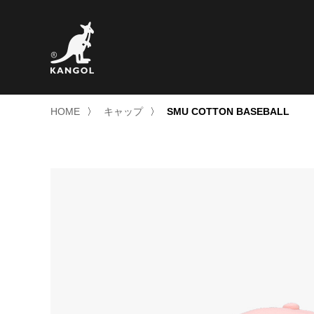
HOME
〉
キャップ
〉
SMU COTTON BASEBALL