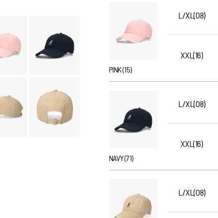
L/XL(08)
XXL(16)
PINK (15)
L/XL(08)
XXL(16)
NAVY (71)
L/XL(08)