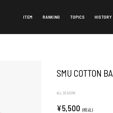
ITEM
RANKING
TOPICS
HISTORY
SMU COTTON B
ALL SEASON
¥5,500
(税込)