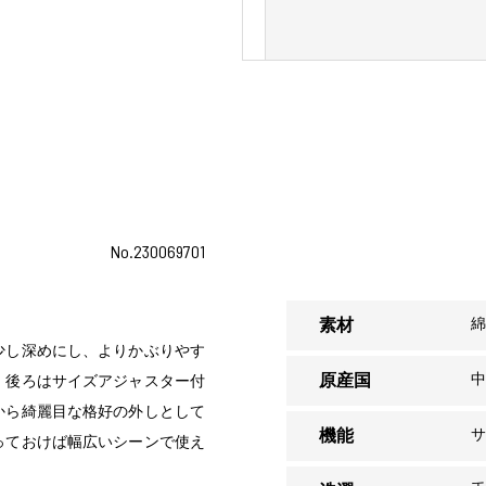
No.230069701
綿
素材
少し深めにし、よりかぶりやす
原産国
、後ろはサイズアジャスター付
から綺麗目な格好の外しとして
サ
機能
っておけば幅広いシーンで使え