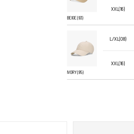
XXL(16)
BEIGE (93)
L/XL(08)
XXL(16)
IVORY (95)