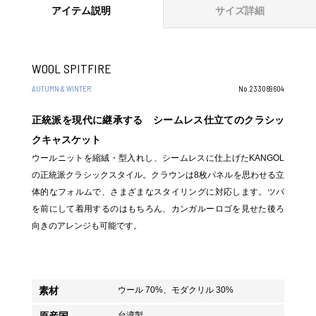
アイテム説明
サイズ詳細
WOOL SPITFIRE
AUTUMN & WINTER
No.233069604
正統派を現代に継承する シームレス仕立てのクラシッ
クキャスケット
ウールニットを縮絨・型入れし、シームレスに仕上げたKANGOL
の正統派クラシックスタイル。クラウンは8枚パネルを思わせる立
体的なフォルムで、さまざまなスタイリングに対応します。ツバ
を前にして着用するのはもちろん、カンガルーロゴを見せた後ろ
向きのアレンジも可能です。
素材
ウール 70%、モダクリル 30%
原産国
台湾製