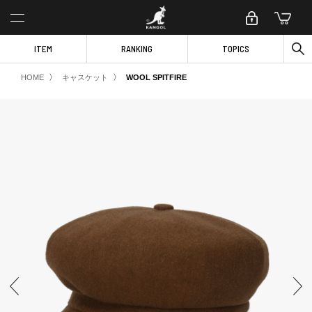
ITEM
RANKING
TOPICS
〉
〉
HOME
キャスケット
WOOL SPITFIRE