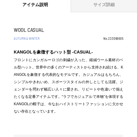
アイテム説明
サイズ詳細
WOOL CASUAL
AUTUMN & WINTER
No.233069605
KANGOLを象徴するハット型 -CASUAL-
フロントにカンガルーロゴの刺繍が入った、縮絨ウール素材のベ
ル型ハット。世界中の多くのアーティストから支持され続ける、K
ANGOLを象徴する代表的なモデルです。カジュアルはもちろん、
シンプルやきれいめ、スポーツスタイルの外しとしても活躍。ジ
ェンダーを問わず幅広い人々に愛され、リピートや色違いで揃え
たくなる定番アイテムです。“ラフでカジュアルで本物”を体現する
KANGOLの帽子は、今なおハイストリートファッションに欠かせ
ない存在となっています。