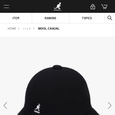
ITEM
RANKING
TOPICS
〉
〉
HOME
ハット
WOOL CASUAL