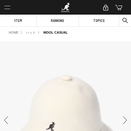
ITEM
RANKING
TOPICS
〉
〉
HOME
ハット
WOOL CASUAL