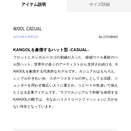
アイテム説明
サイズ詳細
WOOL CASUAL
AUTUMN & WINTER
No.233069605
KANGOLを象徴するハット型 -CASUAL-
フロントにカンガルーロゴの刺繍が入った、縮絨ウール素材のベ
ル型ハット。世界中の多くのアーティストから支持され続ける、K
ANGOLを象徴する代表的なモデルです。カジュアルはもちろん、
シンプルやきれいめ、スポーツスタイルの外しとしても活躍。ジ
ェンダーを問わず幅広い人々に愛され、リピートや色違いで揃え
たくなる定番アイテムです。“ラフでカジュアルで本物”を体現する
KANGOLの帽子は、今なおハイストリートファッションに欠かせ
ない存在となっています。