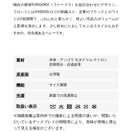
独自の素材FURGORA（ファーゴラ）を組み合わせたデザイン。
フロントにはKANGOLロゴの刺繍入り。定番のブラックとホワイ
トの2色展開で、ふわふわと柔らかく、程よい毛足のボリュームが
上質感を演出します。少し斜めにたおしてかぶるスタイルもおす
すめの、存在感あるベレーです。
素材
本体：アンゴラ モダクリル ナイロン
切替部分：合成皮革
原産国
台湾製
機能
サイズ展開
洗濯
家庭での洗濯禁止
取扱い表示
※掲載画像は室内外での撮影による明度の違いや、閲覧いた
だいているディスプレイの明暗等により、色味が実物と異な
って見える場合がございます。