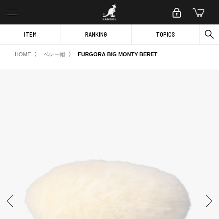
ITEM
RANKING
TOPICS
〉
〉
HOME
ベレー帽
FURGORA BIG MONTY BERET