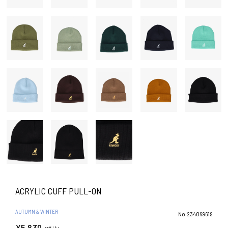
ACRYLIC CUFF PULL-ON
AUTUMN & WINTER
No.234069619
¥5,830