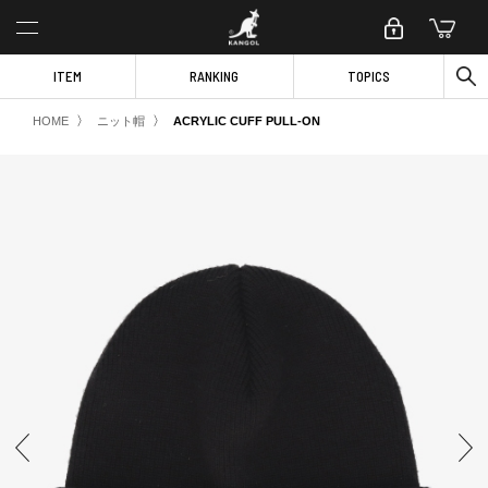
ITEM
RANKING
TOPICS
〉
〉
HOME
ニット帽
ACRYLIC CUFF PULL-ON