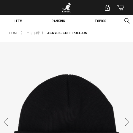
ITEM
RANKING
TOPICS
〉
〉
HOME
ニット帽
ACRYLIC CUFF PULL-ON