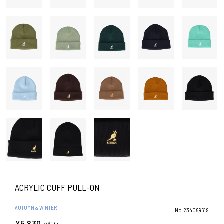
ACRYLIC CUFF PULL-ON
AUTUMN & WINTER
No.234069619
¥5,830