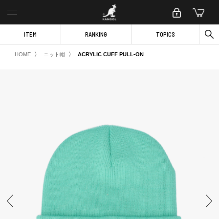
ITEM
RANKING
TOPICS
〉
〉
HOME
ニット帽
ACRYLIC CUFF PULL-ON