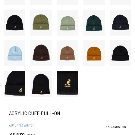
ACRYLIC CUFF PULL-ON
AUTUMN & WINTER
No.234069619
¥5,830