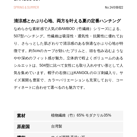
SPRING & SUMMER
No.241069622
清涼感とかぶり心地、両方を叶える夏の定番ハンチング
なめらかな素材感で人気のBAMBOO（竹繊維）シリーズによる、
507型ハンチング。竹繊維は吸湿性・通気性・抗菌性に優れてお
り、さらっとした肌ざわりで清涼感のある快適なかぶり心地が特
徴です。約5cmのカーブが効いたブリムと、頭を包み込むような
やや深めのフィット感が魅力。立体的で程よくボリュームのある
シルエットは、504型に比べて女性にも取り入れやすい形として人
気を集めています。帽子の右側にはKANGOLのロゴ刺繍入り。サ
イズ展開も豊富で、カラーバリエーションも充実しており、コー
ディネートに合わせて選べるのも魅力です。
素材
植物繊維（竹）65% モダクリル35%
原産国
台湾製