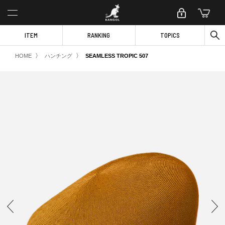
ITEM
RANKING
TOPICS
〉
〉
HOME
ハンチング
SEAMLESS TROPIC 507