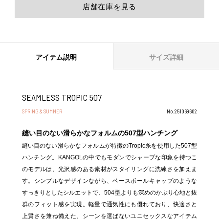
店舗在庫を見る
アイテム説明
サイズ詳細
SEAMLESS TROPIC 507
SPRING & SUMMER
No.251069602
縫い目のない滑らかなフォルムの507型ハンチング
縫い目のない滑らかなフォルムが特徴のTropic糸を使用した507型
ハンチング。KANGOLの中でもモダンでシャープな印象を持つこ
のモデルは、光沢感のある素材がスタイリングに洗練さを加えま
す。シンプルなデザインながら、ベースボールキャップのような
すっきりとしたシルエットで、504型よりも深めのかぶり心地と抜
群のフィット感を実現。軽量で通気性にも優れており、快適さと
上質さを兼ね備えた、シーンを選ばないユニセックスなアイテム