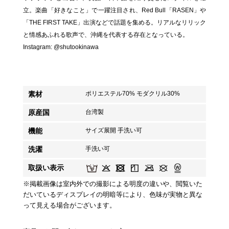
立。楽曲「好きなこと」で一躍注目され、Red Bull「RASEN」や
「THE FIRST TAKE」出演などで話題を集める。リアルなリリック
と情感あふれる歌声で、沖縄を代表する存在となっている。
Instagram:
@shutookinawa
素材
ポリエステル70% モダクリル30%
原産国
台湾製
機能
サイズ展開 手洗い可
洗濯
手洗い可
取扱い表示
※掲載画像は室内外での撮影による明度の違いや、閲覧いた
だいているディスプレイの明暗等により、色味が実物と異な
って見える場合がございます。