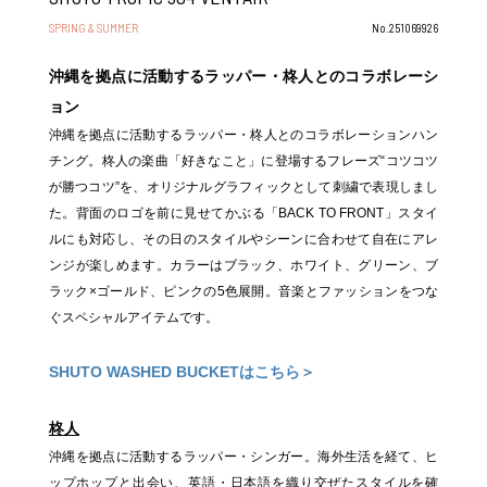
SPRING & SUMMER
No.251069926
沖縄を拠点に活動するラッパー・柊人とのコラボレーシ
ョン
沖縄を拠点に活動するラッパー・柊人とのコラボレーションハン
チング。柊人の楽曲「好きなこと」に登場するフレーズ“コツコツ
が勝つコツ”を、オリジナルグラフィックとして刺繍で表現しまし
た。背面のロゴを前に見せてかぶる「BACK TO FRONT」スタイ
ルにも対応し、その日のスタイルやシーンに合わせて自在にアレ
ンジが楽しめます。カラーはブラック、ホワイト、グリーン、ブ
ラック×ゴールド、ピンクの5色展開。音楽とファッションをつな
ぐスペシャルアイテムです。
SHUTO WASHED BUCKETはこちら＞
柊人
沖縄を拠点に活動するラッパー・シンガー。海外生活を経て、ヒ
ップホップと出会い、英語・日本語を織り交ぜたスタイルを確