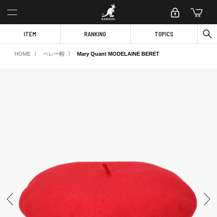
ITEM
RANKING
TOPICS
〉
〉
HOME
ベレー帽
Mary Quant MODELAINE BERET