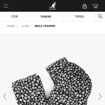
ITEM
RANKING
TOPICS
〉
〉
HOME
その他
MEGA TRAPPER