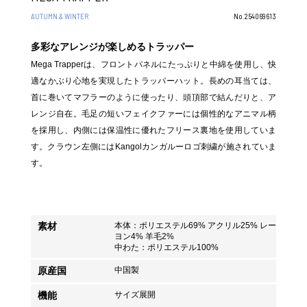
AUTUMN & WINTER
No.254069613
多彩なアレンジが楽しめるトラッパー
Mega Trapperは、フロントパネルにたっぷりと中綿を使用し、快
適なかぶり心地を実現したトラッパーハット。長めの耳当ては、
首に巻いてマフラーのように使ったり、頭頂部で結んだりと、ア
レンジ自在。毛足の短いフェイクファーには個性的なアニマル柄
を採用し、内側には保温性に優れたフリース裏地を使用していま
す。クラウン左側にはKangolカンガルーロゴ刺繍が施されていま
す。
素材
本体：ポリエステル69% アクリル25% レー
ヨン4% 羊毛2%
中わた：ポリエステル100%
原産国
中国製
機能
サイズ展開