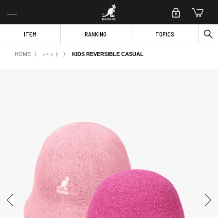
ITEM
RANKING
TOPICS
〉
〉
HOME
ハット
KIDS REVERSIBLE CASUAL