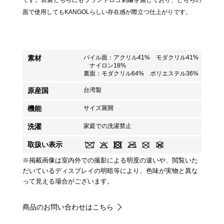
です。表裏どちらにもブランドロゴ刺繍を施しており、どちらの
面で使用してもKANGOLらしい存在感が際立つ仕上がりです。
素材
パイル面：アクリル41% モダクリル41%
ナイロン18%
裏面：モダクリル64% ポリエステル36%
原産国
台湾製
機能
サイズ展開
洗濯
家庭での洗濯禁止
取扱い表示
※掲載画像は室内外での撮影による明度の違いや、閲覧いた
だいているディスプレイの明暗等により、色味が実物と異な
って見える場合がございます。
商品のお問い合わせはこちら