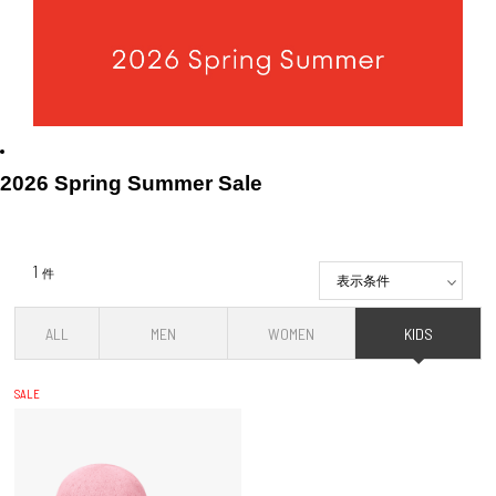
2026 Spring Summer Sale
1
件
表示条件
ALL
MEN
WOMEN
KIDS
SALE