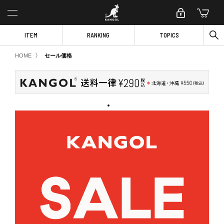
ITEM
RANKING
TOPICS
〉
HOME
セール価格