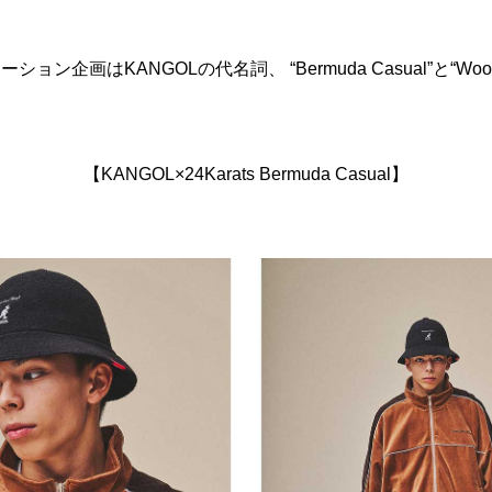
ン企画はKANGOLの代名詞、 “Bermuda Casual”と“Wo
【KANGOL×24Karats Bermuda Casual】