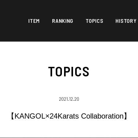
ITEM
RANKING
TOPICS
HISTORY
TOPICS
2021.12.20
【KANGOL×24Karats Collaboration】