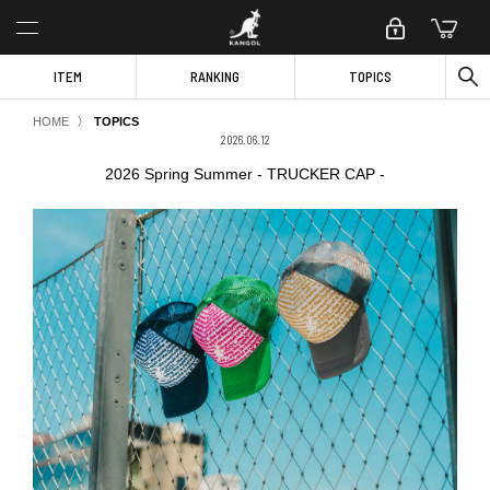
ITEM
RANKING
TOPICS
〉
HOME
TOPICS
2026.06.12
2026 Spring Summer - TRUCKER CAP -