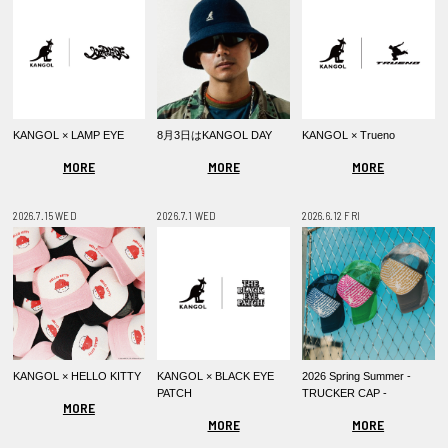
KANGOL × LAMP EYE
8月3日はKANGOL DAY
KANGOL × Trueno
MORE
MORE
MORE
2026.7.15 WED
2026.7.1 WED
2026.6.12 FRI
KANGOL × HELLO KITTY
KANGOL × BLACK EYE
2026 Spring Summer -
PATCH
TRUCKER CAP -
MORE
MORE
MORE