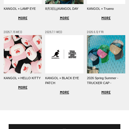
KANGOL × LAMP EYE
8月3日はKANGOL DAY
KANGOL × Trueno
MORE
MORE
MORE
2026.7.15 WED
2026.7.1 WED
2026.6.12 FRI
KANGOL × HELLO KITTY
KANGOL × BLACK EYE
2026 Spring Summer -
PATCH
TRUCKER CAP -
MORE
MORE
MORE