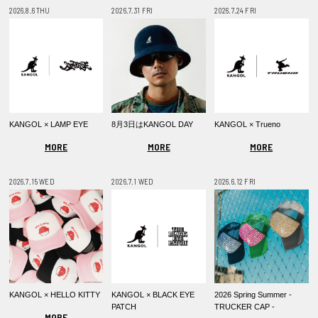
2026.8.6 THU
2026.7.31 FRI
2026.7.24 FRI
KANGOL × LAMP EYE
8月3日はKANGOL DAY
KANGOL × Trueno
MORE
MORE
MORE
2026.7.15 WED
2026.7.1 WED
2026.6.12 FRI
KANGOL × HELLO KITTY
KANGOL × BLACK EYE
2026 Spring Summer -
PATCH
TRUCKER CAP -
MORE