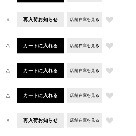
×
再入荷お知らせ
店舗在庫を見る
△
カートに入れる
店舗在庫を見る
△
カートに入れる
店舗在庫を見る
△
カートに入れる
店舗在庫を見る
×
再入荷お知らせ
店舗在庫を見る