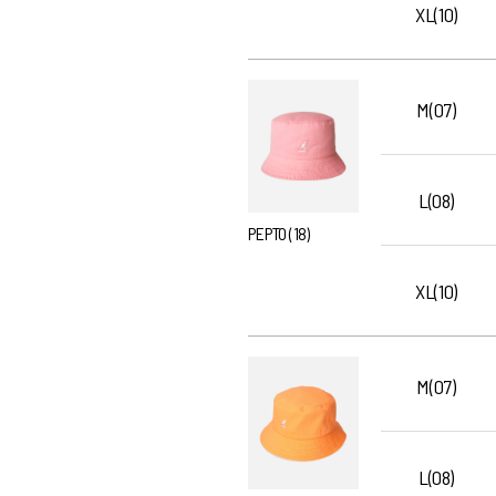
XL(10)
M(07)
L(08)
PEPTO (18)
XL(10)
M(07)
L(08)