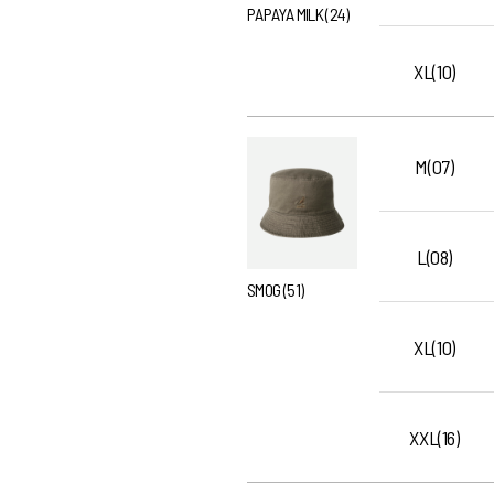
PAPAYA MILK (24)
XL(10)
M(07)
L(08)
SMOG (51)
XL(10)
XXL(16)