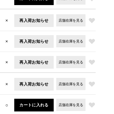
×
再入荷お知らせ
店舗在庫を見る
×
再入荷お知らせ
店舗在庫を見る
×
再入荷お知らせ
店舗在庫を見る
×
再入荷お知らせ
店舗在庫を見る
○
カートに入れる
店舗在庫を見る