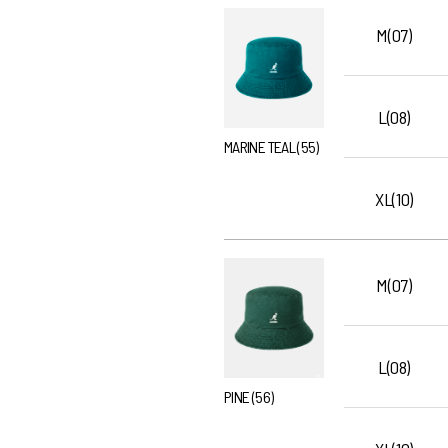
M(07)
L(08)
MARINE TEAL (55)
XL(10)
M(07)
L(08)
PINE (56)