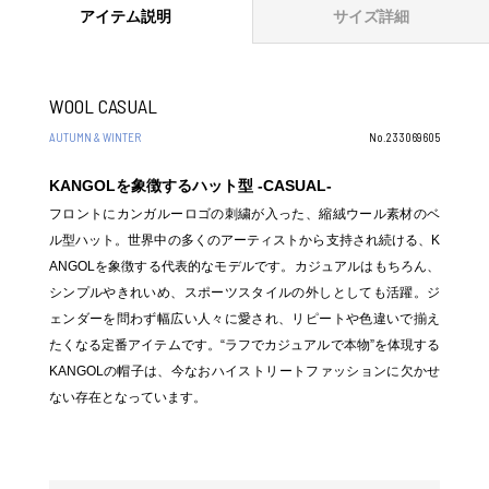
アイテム説明
サイズ詳細
WOOL CASUAL
AUTUMN & WINTER
No.233069605
KANGOLを象徴するハット型 -CASUAL-
フロントにカンガルーロゴの刺繍が入った、縮絨ウール素材のベ
ル型ハット。世界中の多くのアーティストから支持され続ける、K
ANGOLを象徴する代表的なモデルです。カジュアルはもちろん、
シンプルやきれいめ、スポーツスタイルの外しとしても活躍。ジ
ェンダーを問わず幅広い人々に愛され、リピートや色違いで揃え
たくなる定番アイテムです。“ラフでカジュアルで本物”を体現する
KANGOLの帽子は、今なおハイストリートファッションに欠かせ
ない存在となっています。