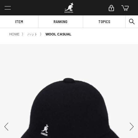
ITEM
RANKING
TOPICS
〉
〉
HOME
ハット
WOOL CASUAL