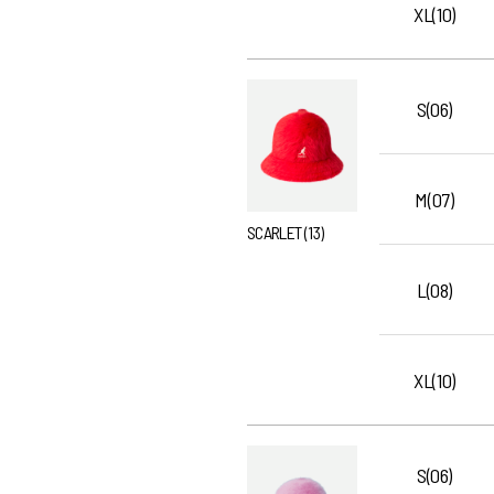
XL(10)
S(06)
M(07)
SCARLET (13)
L(08)
XL(10)
S(06)