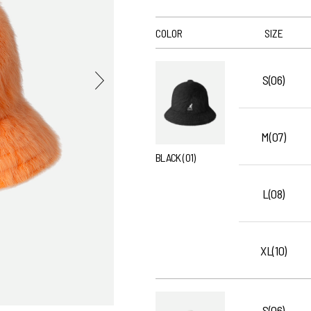
COLOR
SIZE
S(06)
M(07)
BLACK (01)
L(08)
XL(10)
S(06)