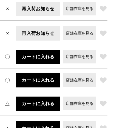
×
再入荷お知らせ
店舗在庫を見る
×
再入荷お知らせ
店舗在庫を見る
〇
カートに入れる
店舗在庫を見る
〇
カートに入れる
店舗在庫を見る
△
カートに入れる
店舗在庫を見る