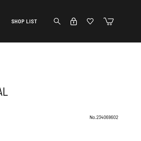
SHOP LIST
AL
No.234069602