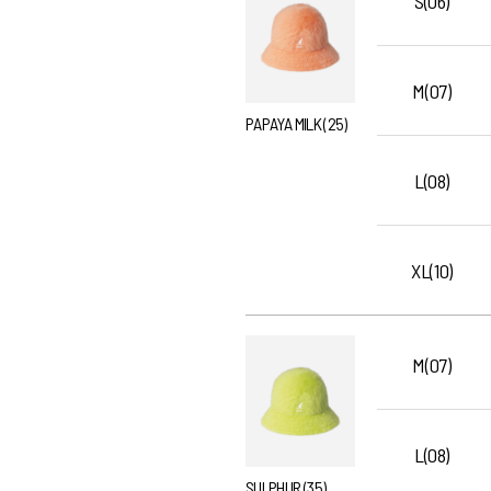
S(06)
M(07)
PAPAYA MILK (25)
L(08)
XL(10)
M(07)
L(08)
SULPHUR (35)