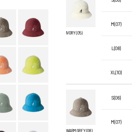
M(07)
IVORY (05)
L(08)
XL(10)
S(06)
M(07)
WARM GREY (08)