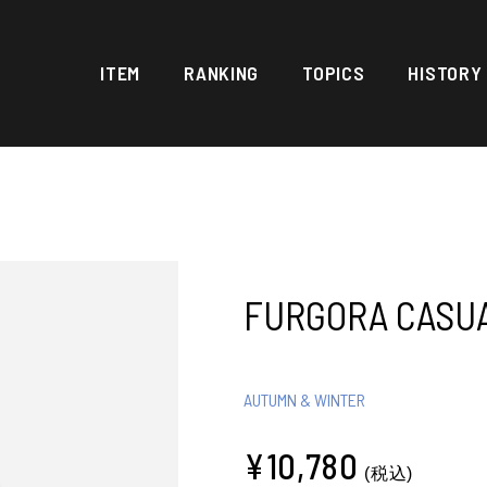
ITEM
RANKING
TOPICS
HISTORY
FURGORA CASU
AUTUMN & WINTER
¥10,780
(税込)