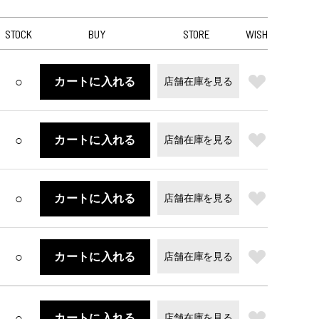
STOCK
BUY
STORE
WISH
○
カートに入れる
店舗在庫を見る
○
カートに入れる
店舗在庫を見る
○
カートに入れる
店舗在庫を見る
○
カートに入れる
店舗在庫を見る
○
カートに入れる
店舗在庫を見る