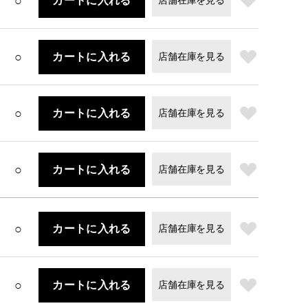
○
カートに入れる
店舗在庫を見る
○
カートに入れる
店舗在庫を見る
○
カートに入れる
店舗在庫を見る
○
カートに入れる
店舗在庫を見る
○
カートに入れる
店舗在庫を見る
○
カートに入れる
店舗在庫を見る