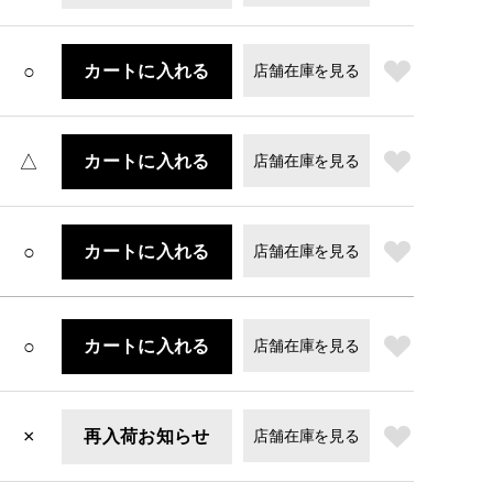
○
カートに入れる
店舗在庫を見る
△
カートに入れる
店舗在庫を見る
○
カートに入れる
店舗在庫を見る
○
カートに入れる
店舗在庫を見る
×
再入荷お知らせ
店舗在庫を見る