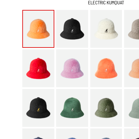
ELECTRIC KUMQUAT