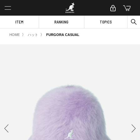
ITEM
RANKING
TOPICS
〉
〉
HOME
ハット
FURGORA CASUAL