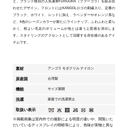
と、ブランド独自の人気素材FURGORA（ファーゴラ）を組み合
わせたデザイン。フロントにはKANGOLロゴの刺繍入り。定番の
ブラック、ホワイト、レッドに加え、ラベンダーやオレンジ系な
ど、6色のシーズンカラーが新たにラインナップ。ふわふわと柔ら
かく、程よい毛足のボリュームが他とは違う上質感を演出しま
す。スタイリングのアクセントとして活躍する存在感のあるアイ
テムです。
素材
アンゴラ モダクリル ナイロン
原産国
台湾製
機能
サイズ展開
洗濯
家庭での洗濯禁止
取扱い表示
※掲載画像は室内外での撮影による明度の違いや、閲覧いた
だいているディスプレイの明暗等により、色味が実物と異な