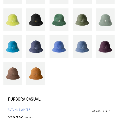
FURGORA CASUAL
AUTUMN & WINTER
No.234069602
¥10,780