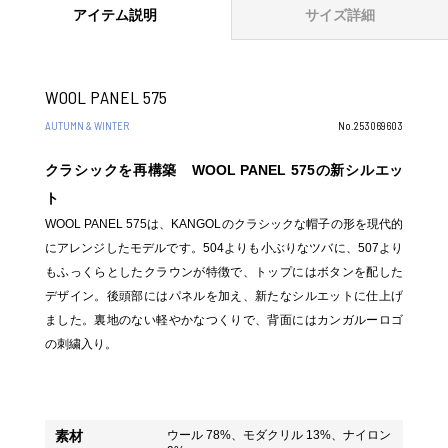
アイテム説明
サイズ詳細
WOOL PANEL 575
AUTUMN & WINTER
No.253069603
クラシックを再構築 WOOL PANEL 575の新シルエッ
ト
WOOL PANEL 575は、KANGOLのクラシックな帽子の形を現代的
にアレンジしたモデルです。504よりも小ぶりなツバに、507より
もふっくらとしたクラウンが特徴で、トップにはボタンを配した
デザイン。後頭部にはパネルを加え、新たなシルエットに仕上げ
ました。裏地のない軽やかなつくりで、背面にはカンガルーロゴ
の刺繍入り。
素材
ウール 78%、モダクリル 13%、ナイロン