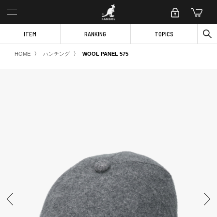
ITEM
RANKING
TOPICS
〉
〉
HOME
ハンチング
WOOL PANEL 575