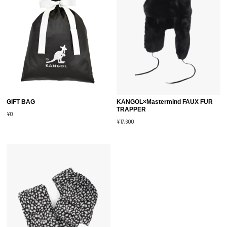
GIFT BAG
KANGOL×Mastermind FAUX FUR
TRAPPER
¥0
¥17,600