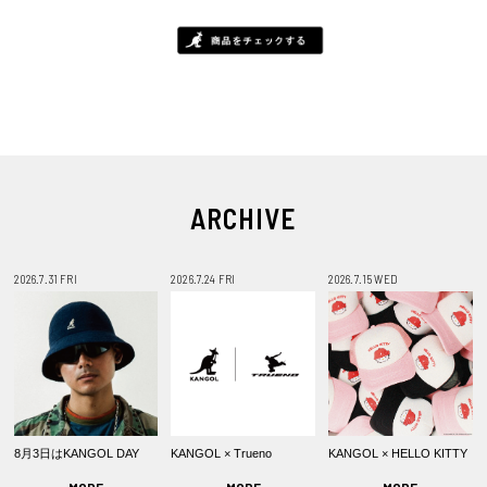
ARCHIVE
2026.7.31 FRI
2026.7.24 FRI
2026.7.15 WED
8月3日はKANGOL DAY
KANGOL × Trueno
KANGOL × HELLO KITTY