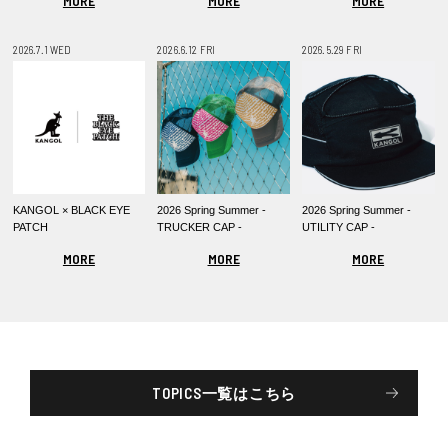
MORE
MORE
MORE
2026.7.1 WED
2026.6.12 FRI
2026.5.29 FRI
KANGOL × BLACK EYE
2026 Spring Summer -
2026 Spring Summer -
PATCH
TRUCKER CAP -
UTILITY CAP -
MORE
MORE
MORE
TOPICS一覧はこちら