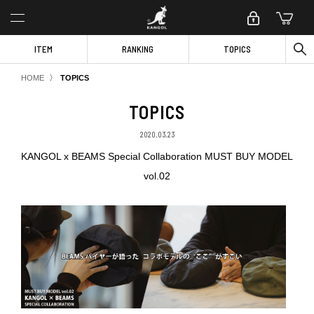
ITEM
RANKING
TOPICS
〉
HOME
TOPICS
TOPICS
2020.03.23
KANGOL x BEAMS Special Collaboration MUST BUY MODEL
vol.02