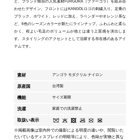
と、ブランド独自の人気素材FURGORA（ファーゴラ）を組み合
わせたデザイン。フロントにはKANGOLロゴの刺繍入り。定番の
ブラック、ホワイト、レッドに加え、ラベンダーやオレンジ系な
ど、6色のシーズンカラーが新たにラインナップ。ふわふわと柔ら
かく、程よい毛足のボリュームが他とは違う上質感を演出しま
す。スタイリングのアクセントとして活躍する存在感のあるアイ
テムです。
素材
アンゴラ モダクリル ナイロン
原産国
台湾製
機能
サイズ展開
洗濯
家庭での洗濯禁止
取扱い表示
※掲載画像は室内外での撮影による明度の違いや、閲覧いた
だいているディスプレイの明暗等により、色味が実物と異な