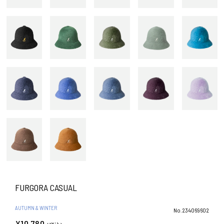
FURGORA CASUAL
AUTUMN & WINTER
No.234069602
¥10,780