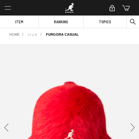
ITEM
RANKING
TOPICS
〉
〉
HOME
ハット
FURGORA CASUAL