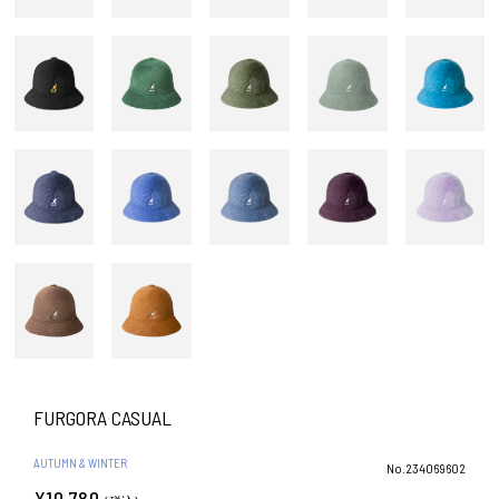
FURGORA CASUAL
AUTUMN & WINTER
No.234069602
¥10,780