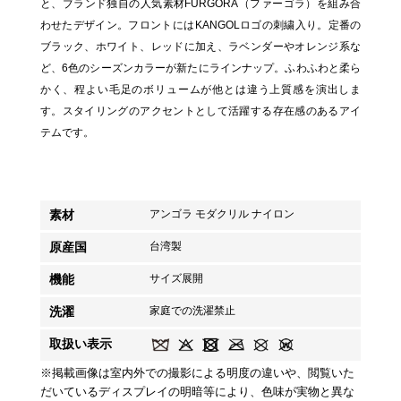
と、ブランド独自の人気素材FURGORA（ファーゴラ）を組み合
わせたデザイン。フロントにはKANGOLロゴの刺繍入り。定番の
ブラック、ホワイト、レッドに加え、ラベンダーやオレンジ系な
ど、6色のシーズンカラーが新たにラインナップ。ふわふわと柔ら
かく、程よい毛足のボリュームが他とは違う上質感を演出しま
す。スタイリングのアクセントとして活躍する存在感のあるアイ
テムです。
素材
アンゴラ モダクリル ナイロン
原産国
台湾製
機能
サイズ展開
洗濯
家庭での洗濯禁止
取扱い表示
※掲載画像は室内外での撮影による明度の違いや、閲覧いた
だいているディスプレイの明暗等により、色味が実物と異な