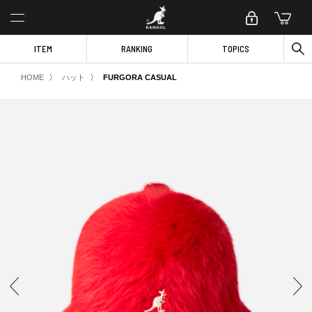
ITEM
RANKING
TOPICS
〉
〉
HOME
ハット
FURGORA CASUAL