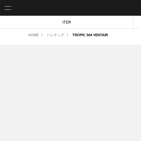
ITEM
〉
〉
HOME
ハンチング
TROPIC 504 VENTAIR