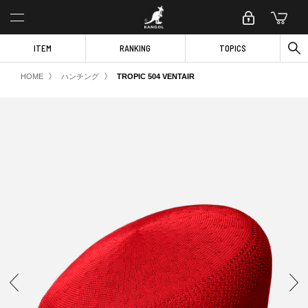
ITEM
RANKING
TOPICS
〉
〉
HOME
ハンチング
TROPIC 504 VENTAIR