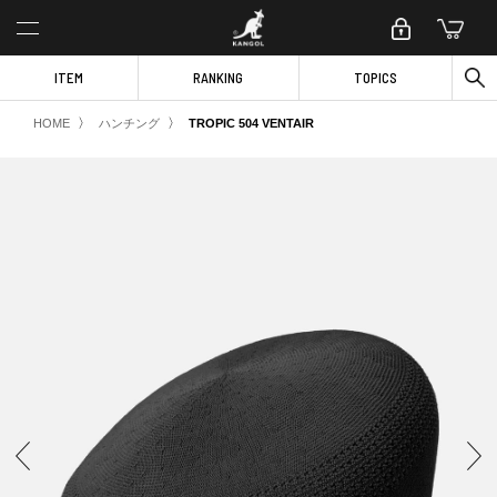
ITEM
RANKING
TOPICS
〉
〉
HOME
ハンチング
TROPIC 504 VENTAIR